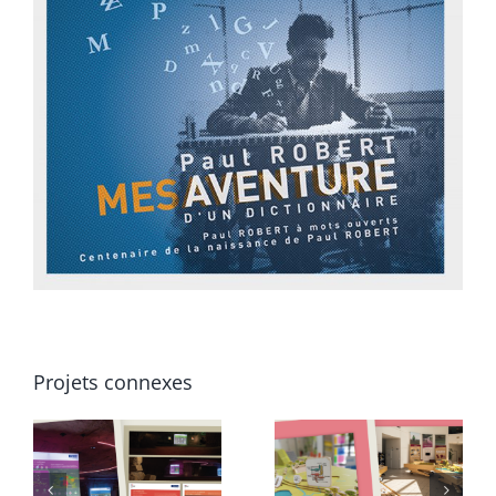
View
Larger
Image
Projets connexes
Exposition
Andra
pour