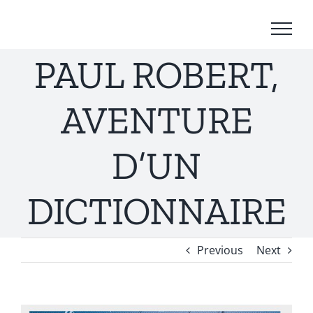
Passer
au
contenu
PAUL ROBERT,
AVENTURE
D’UN
DICTIONNAIRE
Previous
Next