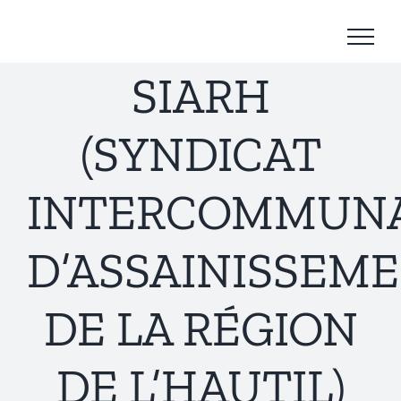
Passer
au
contenu
SIARH
(SYNDICAT
INTERCOMMUN
D’ASSAINISSEM
DE LA RÉGION
DE L’HAUTIL)